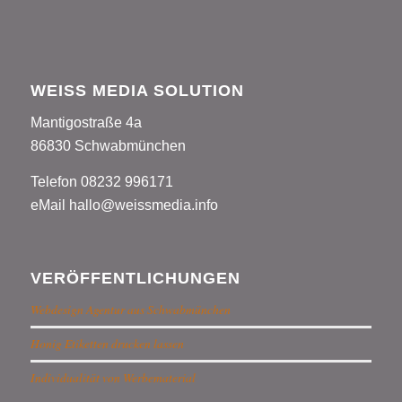
WEISS MEDIA SOLUTION
Mantigostraße 4a
86830 Schwabmünchen
Telefon 08232 996171
eMail hallo@weissmedia.info
VERÖFFENTLICHUNGEN
Webdesign Agentur aus Schwabmünchen
Honig Etiketten drucken lassen
Individualität von Werbematerial